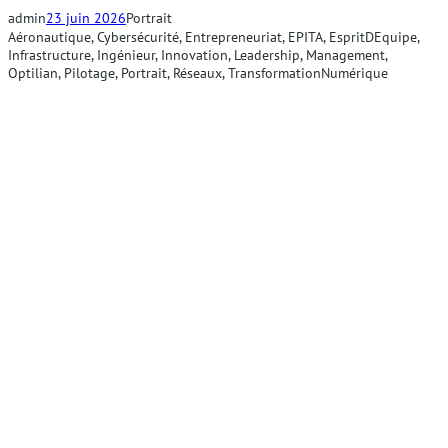
admin
23 juin 2026
Portrait
Aéronautique
, 
Cybersécurité
, 
Entrepreneuriat
, 
EPITA
, 
EspritDEquipe
, 
Infrastructure
, 
Ingénieur
, 
Innovation
, 
Leadership
, 
Management
, 
Optilian
, 
Pilotage
, 
Portrait
, 
Réseaux
, 
TransformationNumérique