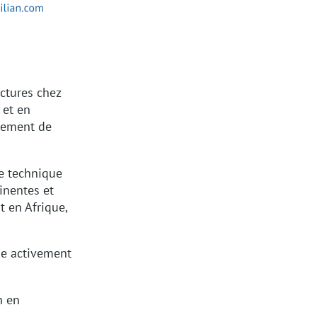
ctures chez
 et en
nnement de
ce technique
inentes et
t en Afrique,
ipe activement
n en