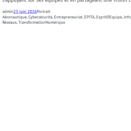
admin
23 juin 2026
Portrait
Aéronautique
, 
Cybersécurité
, 
Entrepreneuriat
, 
EPITA
, 
EspritDEquipe
, 
Infr
Réseaux
, 
TransformationNumérique