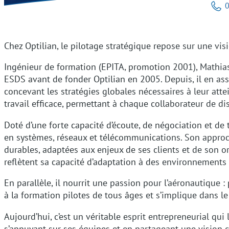
Chez Optilian, le pilotage stratégique repose sur une visi
Ingénieur de formation (EPITA, promotion 2001), Mathias
ESDS avant de fonder Optilian en 2005. Depuis, il en assur
concevant les stratégies globales nécessaires à leur att
travail efficace, permettant à chaque collaborateur de d
Doté d’une forte capacité d’écoute, de négociation et de 
en systèmes, réseaux et télécommunications. Son approch
durables, adaptées aux enjeux de ses clients et de son or
reflètent sa capacité d’adaptation à des environnement
En parallèle, il nourrit une passion pour l’aéronautique :
à la formation pilotes de tous âges et s’implique dans l
Aujourd’hui, c’est un véritable esprit entrepreneurial qui
s’appuyant sur ses équipes et en partageant une vision