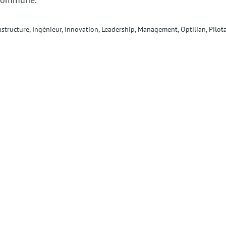
astructure
, 
Ingénieur
, 
Innovation
, 
Leadership
, 
Management
, 
Optilian
, 
Pilot