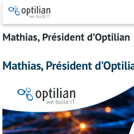
Aller
au
Mathias, Président d’Optilian
contenu
Mathias, Président d’Optili