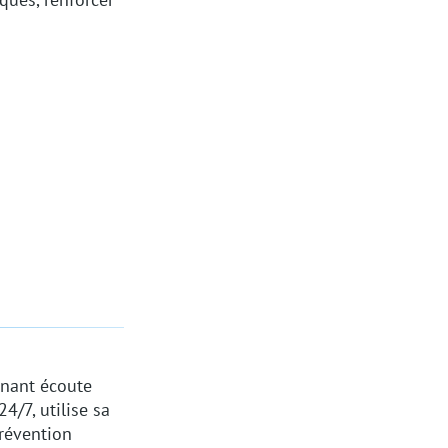
inant écoute
4/7, utilise sa
révention