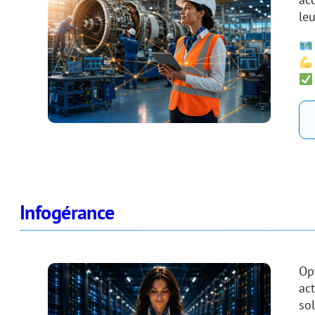
leu
Infogérance
Op
act
so