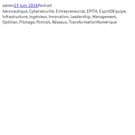
admin
23 juin 2026
Portrait
Aéronautique
, 
Cybersécurité
, 
Entrepreneuriat
, 
EPITA
, 
EspritDEquipe
, 
Infrastructure
, 
Ingénieur
, 
Innovation
, 
Leadership
, 
Management
, 
Optilian
, 
Pilotage
, 
Portrait
, 
Réseaux
, 
TransformationNumérique